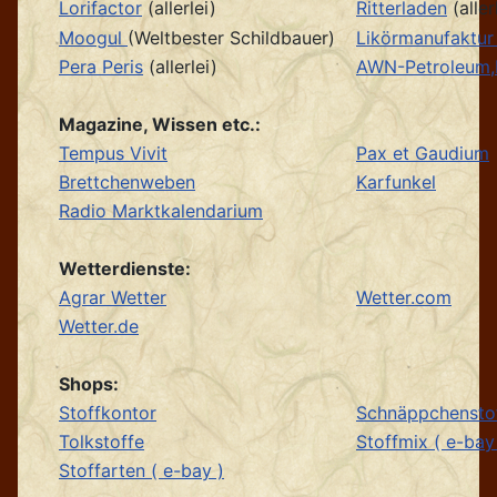
Lorifactor
(allerlei)
Ritterladen
(aller
Moogul
(Weltbester Schildbauer)
Likörmanufaktur
Pera Peris
(allerlei)
AWN-Petroleum,
Magazine, Wissen etc.:
Tempus Vivit
Pax et Gaudium
Brettchenweben
Karfunkel
Radio Marktkalendarium
Wetterdienste:
Agrar Wetter
Wetter.com
Wetter.de
Shops:
Stoffkontor
Schnäppchensto
Tolkstoffe
Stoffmix ( e-bay
Stoffarten ( e-bay )