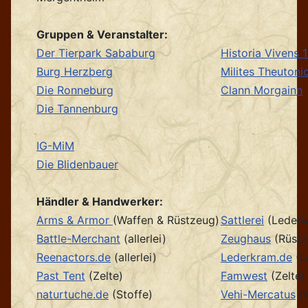
Gruppen & Veranstalter:
Der Tierpark Sababurg
Historia Vivens 
Burg Herzberg
Milites Theutonic
Die Ronneburg
Clann Morgainn
Die Tannenburg
IG-MiM
Die Blidenbauer
Händler & Handwerker:
Arms & Armor
(Waffen & Rüstzeug)
Sattlerei
(Lederw
Battle-Merchant
(allerlei)
Zeughaus
(Rüstz
Reenactors.de
(allerlei)
Lederkram.de
(L
Past Tent
(Zelte)
Famwest
(Zelte)
naturtuche.de
(Stoffe)
Vehi-Mercatus
(a