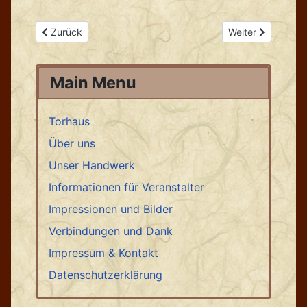
Vorheriger Beitrag: Impressionen und Bilder
Nächster Beitrag
Zurück
Weiter
Main Menu
Torhaus
Über uns
Unser Handwerk
Informationen für Veranstalter
Impressionen und Bilder
Verbindungen und Dank
Impressum & Kontakt
Datenschutzerklärung