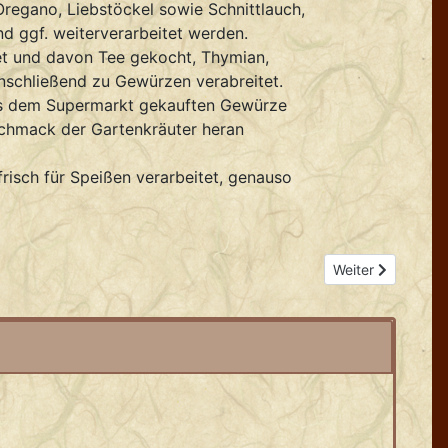
Oregano, Liebstöckel sowie Schnittlauch,
d ggf. weiterverarbeitet werden.
net und davon Tee gekocht, Thymian,
schließend zu Gewürzen verabreitet.
us dem Supermarkt gekauften Gewürze
schmack der Gartenkräuter heran
frisch für Speißen verarbeitet, genauso
Nächster Beitrag
Weiter