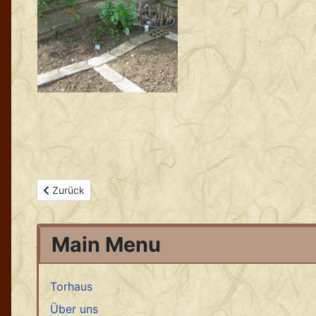
Vorheriger Beitrag: Einteilung einer Truhe
Zurück
Main Menu
Torhaus
Über uns