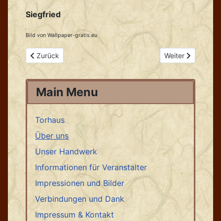
Siegfried
Bild von Wallpaper-gratis.eu
Vorheriger Beitrag: Kapelle
Nächster Beitrag: 
Zurück
Weiter
Main Menu
Torhaus
Über uns
Unser Handwerk
Informationen für Veranstalter
Impressionen und Bilder
Verbindungen und Dank
Impressum & Kontakt