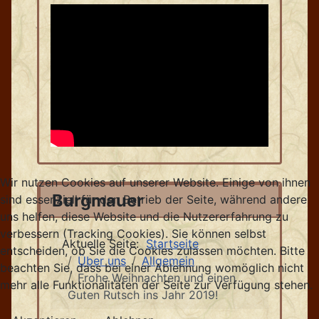
Wir nutzen Cookies auf unserer Website. Einige von ihnen
Burgmauer
sind essenziell für den Betrieb der Seite, während andere
uns helfen, diese Website und die Nutzererfahrung zu
verbessern (Tracking Cookies). Sie können selbst
Aktuelle Seite:
Startseite
entscheiden, ob Sie die Cookies zulassen möchten. Bitte
Über uns
Allgemein
beachten Sie, dass bei einer Ablehnung womöglich nicht
Frohe Weihnachten und einen
mehr alle Funktionalitäten der Seite zur Verfügung stehen.
Guten Rutsch ins Jahr 2019!